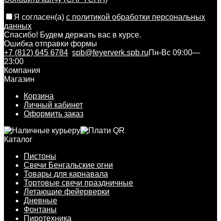
Я согласен(a)
с политикой обработки персональных
данных
Спасибо! Будем держать вас в курсе.
Ошибка отправки формы
+7 (812) 645 6784
spb@feyerverk.spb.ru
Пн-Вс 09:00—
23:00
Компания
Магазин
Корзина
Личный кабинет
Оформить заказ
Каталог
Пистоны
Свечи Бенгальские огни
Товары для карнавала
Тортовые свечи праздничные
Летающие фейерверки
Дневные
Фонтаны
Пиротехника