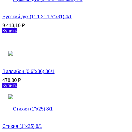
Русский дух (1"-1.2"-1.5"х31) 4/1
9 413,10
Р
Купить
Виллибон (0.6"х36) 36/1
478,80
Р
Купить
Стихия (1"х25) 8/1