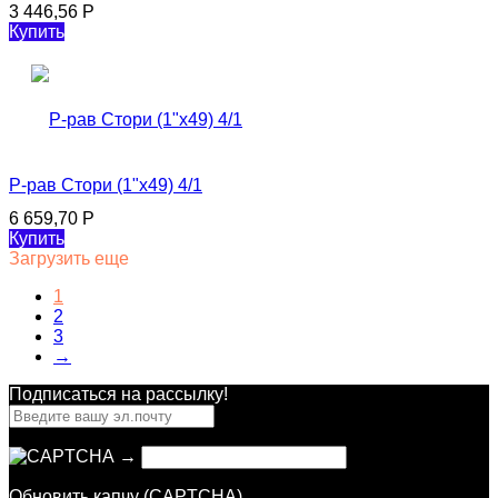
3 446,56
Р
Купить
Р-рав Стори (1"х49) 4/1
6 659,70
Р
Купить
Загрузить еще
1
2
3
→
Подписаться на рассылкy!
→
Обновить капчу (CAPTCHA)