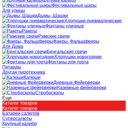
Крупный калибр
Фестивальные шары
Для улицы
Дымы, Шашки
Хлопушки пневматические
Фонтаны уличные
Ракеты
Римские свечи
Фаеры, Фальшфееры
Для Дома
Бенгальские свечи
Хлопушки новогодние
Фонтаны для торта
Петарды
Другая пиротехника
Катюши
Дневные Фейерверки
Наземные фейерверки
Стробоскопы
Еще
Каталог товаров
Каталог товаров
Батареи салютов
Суперсалюты
Крупный калибр