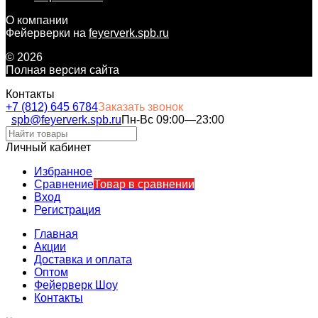
О компании
Фейерверки на
feyerverk.spb.ru
© 2026
Полная версия сайта
Контакты
+7 (812) 645 6784
Заказать звонок
spb@feyerverk.spb.ru
Пн-Вс 09:00—23:00
Личный кабинет
Избранное
Сравнение
Товар в сравнении
Вход
Регистрация
Главная
Акции
Доставка и оплата
Оптом
Фейерверк Шоу
Контакты