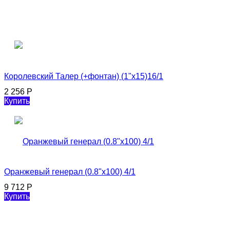
Королевский Талер (+фонтан) (1"х15)16/1
2 256
Р
Купить
Оранжевый генерал (0.8"х100) 4/1
9 712
Р
Купить