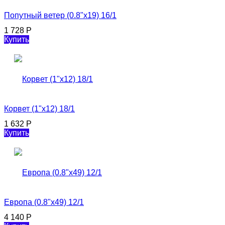
Попутный ветер (0.8"х19) 16/1
1 728
Р
Купить
Корвет (1"х12) 18/1
1 632
Р
Купить
Европа (0.8"х49) 12/1
4 140
Р