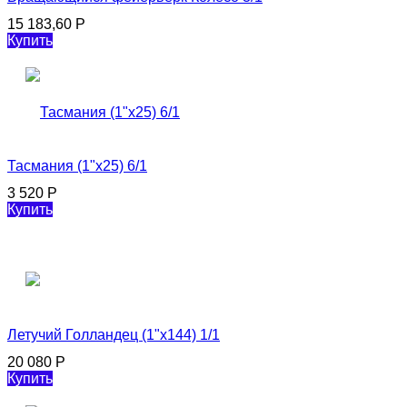
15 183,60
Р
Купить
Тасмания (1"х25) 6/1
3 520
Р
Купить
Летучий Голландец (1"х144) 1/1
20 080
Р
Купить