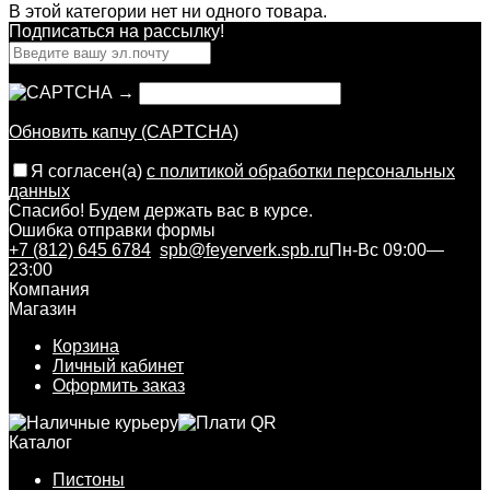
В этой категории нет ни одного товара.
Подписаться на рассылкy!
→
Обновить капчу (CAPTCHA)
Я согласен(a)
с политикой обработки персональных
данных
Спасибо! Будем держать вас в курсе.
Ошибка отправки формы
+7 (812) 645 6784
spb@feyerverk.spb.ru
Пн-Вс 09:00—
23:00
Компания
Магазин
Корзина
Личный кабинет
Оформить заказ
Каталог
Пистоны