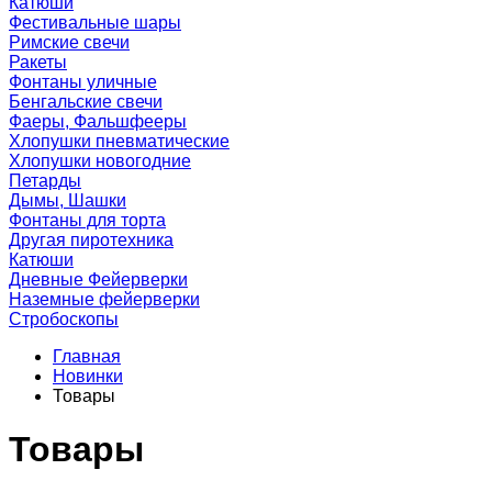
Катюши
Фестивальные шары
Римские свечи
Ракеты
Фонтаны уличные
Бенгальские свечи
Фаеры, Фальшфееры
Хлопушки пневматические
Хлопушки новогодние
Петарды
Дымы, Шашки
Фонтаны для торта
Другая пиротехника
Катюши
Дневные Фейерверки
Наземные фейерверки
Стробоскопы
Главная
Новинки
Товары
Товары