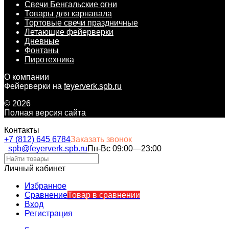
Свечи Бенгальские огни
Товары для карнавала
Тортовые свечи праздничные
Летающие фейерверки
Дневные
Фонтаны
Пиротехника
О компании
Фейерверки на
feyerverk.spb.ru
© 2026
Полная версия сайта
Контакты
+7 (812) 645 6784
Заказать звонок
spb@feyerverk.spb.ru
Пн-Вс 09:00—23:00
Личный кабинет
Избранное
Сравнение
Товар в сравнении
Вход
Регистрация