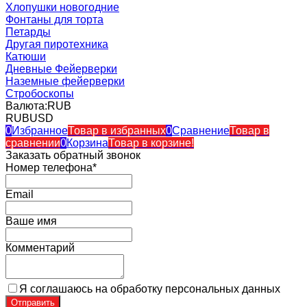
Хлопушки новогодние
Фонтаны для торта
Петарды
Другая пиротехника
Катюши
Дневные Фейерверки
Наземные фейерверки
Стробоскопы
Валюта:
RUB
RUB
USD
0
Избранное
Товар в избранных
0
Сравнение
Товар в
сравнении
0
Корзина
Товар в корзине!
Заказать обратный звонок
Номер телефона*
Email
Ваше имя
Комментарий
Я соглашаюсь на обработку персональных данных