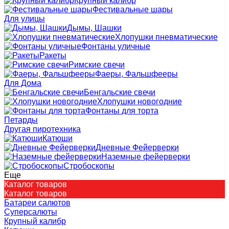
Крупный калибр
Фестивальные шары
Для улицы
Дымы, Шашки
Хлопушки пневматические
Фонтаны уличные
Ракеты
Римские свечи
Фаеры, Фальшфееры
Для Дома
Бенгальские свечи
Хлопушки новогодние
Фонтаны для торта
Петарды
Другая пиротехника
Катюши
Дневные Фейерверки
Наземные фейерверки
Стробоскопы
Еще
Каталог товаров
Каталог товаров
Батареи салютов
Суперсалюты
Крупный калибр