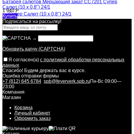
Батарея салютов Мерцающий закат CC7201 Супер
Салют (10 х 0,8") 24/1
1 940
Р
Купить
Подписаться на рассылкy!
→
Обновить капчу (CAPTCHA)
Я согласен(a)
с политикой обработки персональных
данных
Спасибо! Будем держать вас в курсе.
Ошибка отправки формы
+7 (812) 645 6784
spb@feyerverk.spb.ru
Пн-Вс 09:00—
23:00
Компания
Магазин
Корзина
Личный кабинет
Оформить заказ
Каталог