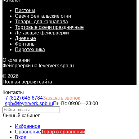
Пистоны
Свечи Бенгальские огни
Товары для карнавала
Тортовые свечи праздничные
Летающие фейерверки
Дневные
Фонтаны
Пиротехника
О компании
Фейерверки на
feyerverk.spb.ru
© 2026
Полная версия сайта
Контакты
+7 (812) 645 6784
Заказать звонок
spb@feyerverk.spb.ru
Пн-Вс 09:00—23:00
Личный кабинет
Избранное
Сравнение
Товар в сравнении
Вход