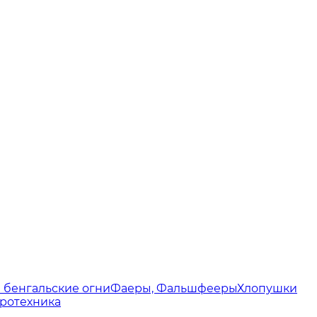
 бенгальские огни
Фаеры, Фальшфееры
Хлопушки
ротехника