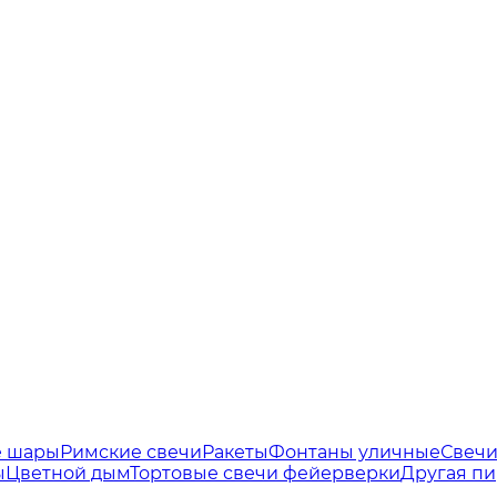
е шары
Римские свечи
Ракеты
Фонтаны уличные
Свечи
ы
Цветной дым
Тортовые свечи фейерверки
Другая пи