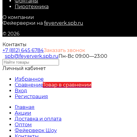
Фонтаны
Пиротехника
О компании
Фейерверки на
feyerverk.spb.ru
© 2026
Контакты
+7 (812) 645 6784
Заказать звонок
spb@feyerverk.spb.ru
Пн-Вс 09:00—23:00
Личный кабинет
Избранное
Сравнение
Товар в сравнении
Вход
Регистрация
Главная
Акции
Доставка и оплата
Оптом
Фейерверк Шоу
Контакты