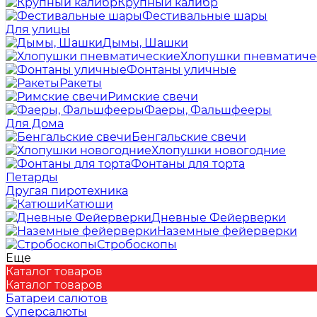
Крупный калибр
Фестивальные шары
Для улицы
Дымы, Шашки
Хлопушки пневматиче
Фонтаны уличные
Ракеты
Римские свечи
Фаеры, Фальшфееры
Для Дома
Бенгальские свечи
Хлопушки новогодние
Фонтаны для торта
Петарды
Другая пиротехника
Катюши
Дневные Фейерверки
Наземные фейерверки
Стробоскопы
Еще
Каталог товаров
Каталог товаров
Батареи салютов
Суперсалюты