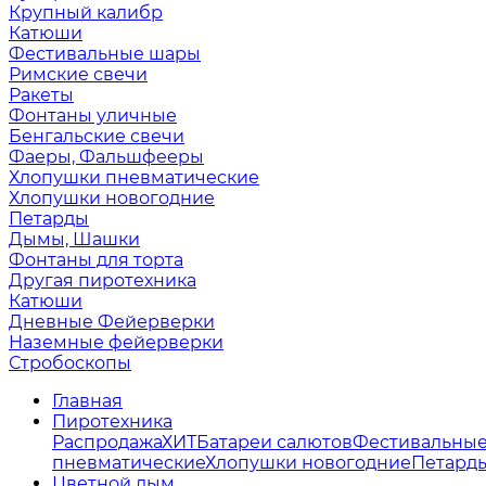
Крупный калибр
Катюши
Фестивальные шары
Римские свечи
Ракеты
Фонтаны уличные
Бенгальские свечи
Фаеры, Фальшфееры
Хлопушки пневматические
Хлопушки новогодние
Петарды
Дымы, Шашки
Фонтаны для торта
Другая пиротехника
Катюши
Дневные Фейерверки
Наземные фейерверки
Стробоскопы
Главная
Пиротехника
Распродажа
ХИТ
Батареи салютов
Фестивальны
пневматические
Хлопушки новогодние
Петард
Цветной дым