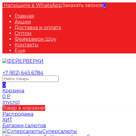
Напишите в WhatsApp
Заказать звонок
0
Главная
Акции
Доставка и оплата
Оптом
Фейерверк Шоу
Контакты
Еще
+7 (812) 645 6784
0
Корзина
0
Р
(пусто)
Товар в корзине!
Распродажа
ХИТ
Батареи салютов
Суперсалюты