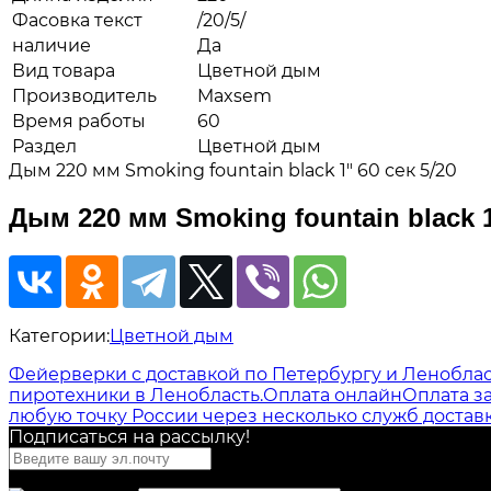
Фасовка текст
/20/5/
наличие
Да
Вид товара
Цветной дым
Производитель
Maxsem
Время работы
60
Раздел
Цветной дым
Дым 220 мм Smoking fountain black 1" 60 сек 5/20
Дым 220 мм Smoking fountain black 1
Категории:
Цветной дым
Фейерверки с доставкой по Петербургу и Ленобла
пиротехники в Ленобласть.
Оплата онлайн
Оплата з
любую точку России через несколько служб доставк
Подписаться на рассылкy!