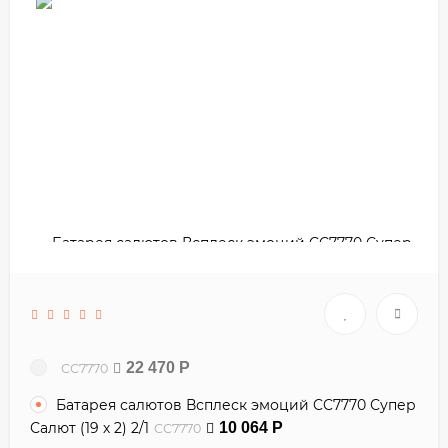
22 470
Р
СС7770
Батарея салютов Всплеск эмоций CC7770 Супер
Салют (19 х 2) 2/1
10 064
Р
CC7770