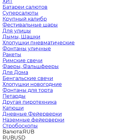
ХИТ
Батареи салютов
Суперсалюты
Крупный калибр
Фестивальные шары
Для улицы
Дымы, Шашки
Хлопушки пневматические
Фонтаны уличные
Ракеты
Римские свечи
Фаеры, Фальшфееры
Для Дома
Бенгальские свечи
Хлопушки новогодние
Фонтаны для торта
Петарды
Другая пиротехника
Катюши
Дневные Фейерверки
Наземные фейерверки
Стробоскопы
Валюта:
RUB
RUB
USD