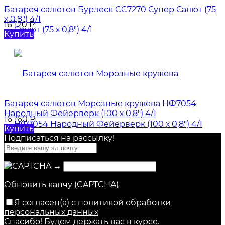
Батарея салютов Бурлеск CC7270 Супер Салют (75
х 0,8") 4/1
16 120
Р
Купить
Батарея салютов Морозные кружева НФ7054
Народный Фейерверк (100 х 0,8") 4/1
16 160
Р
Купить
Подписаться на рассылкy!
→
Обновить капчу (CAPTCHA)
Я согласен(a)
с политикой обработки
персональных данных
Спасибо! Будем держать вас в курсе.