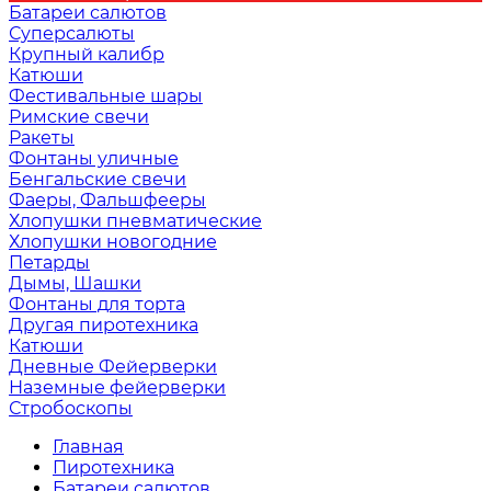
Батареи салютов
Суперсалюты
Крупный калибр
Катюши
Фестивальные шары
Римские свечи
Ракеты
Фонтаны уличные
Бенгальские свечи
Фаеры, Фальшфееры
Хлопушки пневматические
Хлопушки новогодние
Петарды
Дымы, Шашки
Фонтаны для торта
Другая пиротехника
Катюши
Дневные Фейерверки
Наземные фейерверки
Стробоскопы
Главная
Пиротехника
Батареи салютов