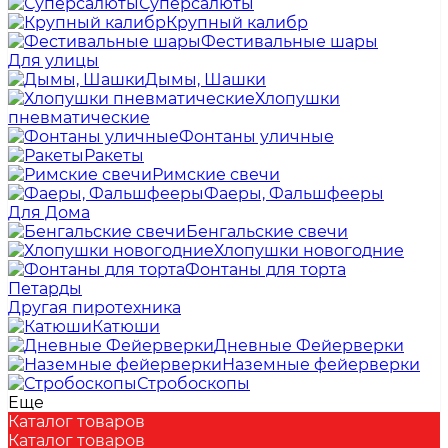
Суперсалюты
Крупный калибр
Фестивальные шары
Для улицы
Дымы, Шашки
Хлопушки
пневматические
Фонтаны уличные
Ракеты
Римские свечи
Фаеры, Фальшфееры
Для Дома
Бенгальские свечи
Хлопушки новогодние
Фонтаны для торта
Петарды
Другая пиротехника
Катюши
Дневные Фейерверки
Наземные фейерверки
Стробоскопы
Еще
Каталог товаров
Каталог товаров