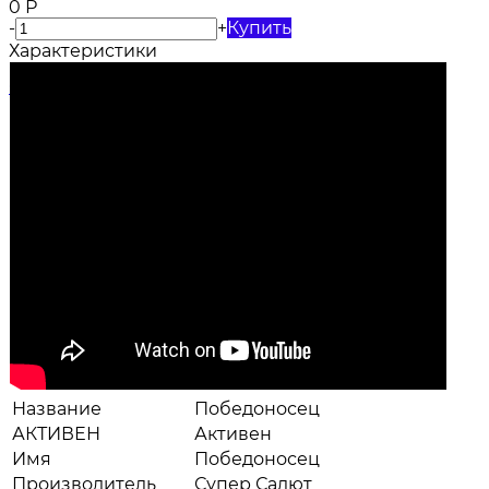
0
Р
-
+
Купить
Характеристики
Название
Победоносец
АКТИВЕН
Активен
Имя
Победоносец
Производитель
Супер Салют