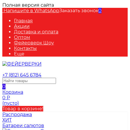
Полная версия сайта
Напишите в WhatsApp
Заказать звонок
0
Главная
Акции
Доставка и оплата
Оптом
Фейерверк Шоу
Контакты
Еще
+7 (812) 645 6784
0
Корзина
0
Р
(пусто)
Товар в корзине!
Распродажа
ХИТ
Батареи салютов